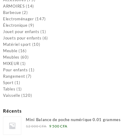
14
produits
ARMOIRES
14
2
produits
Barbecue
2
produits
147
Electroménager
147
9
produits
Électronique
9
produits
1
Jouet pour enfants
1
produit
6
Jouets pour enfants
6
10
produits
Matériel sport
10
16
produits
Meuble
16
produits
60
Meubles
60
1
produits
MIXEUR
1
produit
1
Pour enfants
1
7
produit
Rangement
7
1
produits
Sport
1
produit
1
Tables
1
produit
120
Vaisselle
120
produits
Récents
Mini Balance de poche numérique 0.01 grammes
Le
Le
12 000
CFA
9 500
CFA
prix
prix