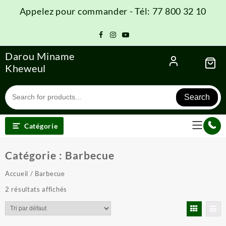
Skip
Appelez pour commander - Tél: 77 800 32 10
to
content
Darou Miname
Kheweul
Search
Catégorie
Catégorie :
Barbecue
Accueil
/ Barbecue
2 résultats affichés