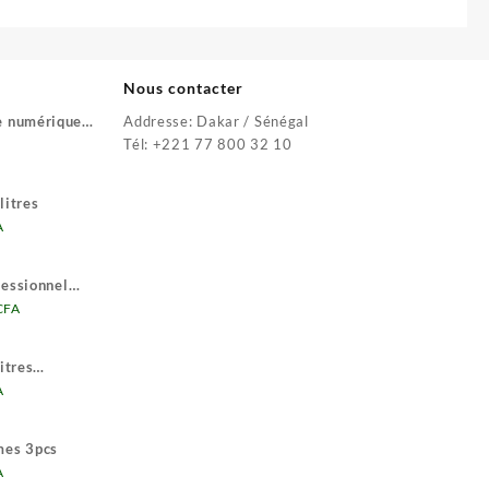
Nous contacter
e numérique
Addresse: Dakar / Sénégal
Le
Tél: +221 77 800 32 10
prix
actuel
litres
est :
Le
A
9
prix
500 CFA.
actuel
fessionnel
est :
Le
CFA
29
prix
500 CFA.
actuel
itres
est :
Le
A
570
prix
.
000 CFA.
actuel
mes 3pcs
est :
Le
A
23