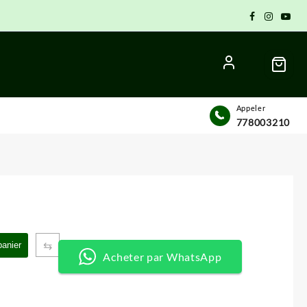
Appeler
778003210
x
⇆
panier
uel
Acheter par WhatsApp
:
 CFA.