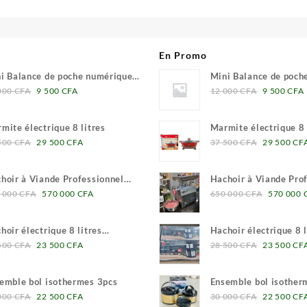
En Promo
i Balance de poche numérique
Mini Balance de poch
Le
Le
Le
1 grammes
0.01 grammes
000
CFA
9 500
CFA
12 000
CFA
9 500
CFA
prix
prix
prix
initial
actuel
initial
mite électrique 8 litres
Marmite électrique 8 
était :
est :
était :
Le
Le
Le
500
CFA
29 500
CFA
37 500
CFA
29 500
CF
12
9
12
prix
prix
prix
000 CFA.
500 CFA.
000 CFA.
initial
actuel
initial
hoir à Viande Professionnel
Hachoir à Viande Pro
était :
est :
était :
Le
Le
Le
tifonction 32L
Multifonction 32L
 000
CFA
570 000
CFA
650 000
CFA
570 000
37
29
37
prix
prix
prix
500 CFA.
500 CFA.
500 CFA.
initial
actuel
initial
hoir électrique 8 litres
Hachoir électrique 8 l
était :
est :
était :
Le
Le
Le
ffman
Hoffman
500
CFA
23 500
CFA
28 500
CFA
23 500
CF
650
570
650
prix
prix
prix
000 CFA.
000 CFA.
000 CFA
initial
actuel
initial
emble bol isothermes 3pcs
Ensemble bol isother
était :
est :
était :
Le
Le
Le
000
CFA
22 500
CFA
30 000
CFA
22 500
CF
28
23
28