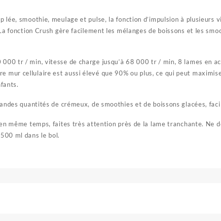
p lée, smoothie, meulage et pulse, la fonction d’impulsion à plusieurs
 La fonction Crush gère facilement les mélanges de boissons et les smoo
000 tr / min, vitesse de charge jusqu’à 68 000 tr / min, 8 lames en a
mur cellulaire est aussi élevé que 90% ou plus, ce qui peut maximise 
fants.
randes quantités de crémeux, de smoothies et de boissons glacées, faci
 en même temps, faites très attention près de la lame tranchante. Ne d
500 ml dans le bol.