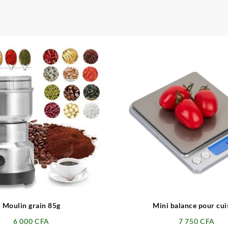
⇆
⇆
Moulin grain 85g
Mini balance pour cui
6 000
CFA
7 750
CFA