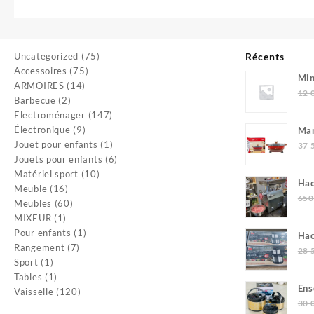
75
Uncategorized
75
Récents
75
produits
Accessoires
75
Min
14
produits
ARMOIRES
14
0.0
12 
2
produits
Barbecue
2
produits
147
Electroménager
147
9
produits
Électronique
9
Mar
produits
1
Jouet pour enfants
1
37 
produit
6
Jouets pour enfants
6
10
produits
Matériel sport
10
Hac
16
produits
Meuble
16
Mul
650
produits
60
Meubles
60
1
produits
MIXEUR
1
produit
1
Pour enfants
1
Hac
7
produit
Rangement
7
Ho
28 
1
produits
Sport
1
produit
1
Tables
1
Ens
produit
120
Vaisselle
120
30 
produits