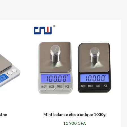
⇆
sine
Mini balance électronique 1000g
11 900
CFA