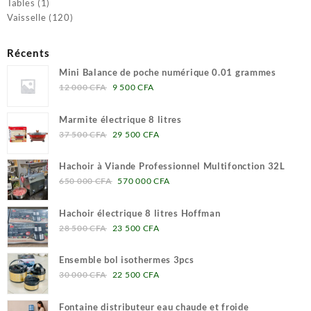
produit
1
Tables
1
produit
120
Vaisselle
120
produits
Récents
Mini Balance de poche numérique 0.01 grammes
Le
Le
12 000
CFA
9 500
CFA
prix
prix
initial
actuel
Marmite électrique 8 litres
était :
est :
Le
Le
37 500
CFA
29 500
CFA
12
9
prix
prix
000 CFA.
500 CFA.
initial
actuel
Hachoir à Viande Professionnel Multifonction 32L
était :
est :
Le
Le
650 000
CFA
570 000
CFA
37
29
prix
prix
500 CFA.
500 CFA.
initial
actuel
Hachoir électrique 8 litres Hoffman
était :
est :
Le
Le
28 500
CFA
23 500
CFA
650
570
prix
prix
000 CFA.
000 CFA.
initial
actuel
Ensemble bol isothermes 3pcs
était :
est :
Le
Le
30 000
CFA
22 500
CFA
28
23
prix
prix
500 CFA.
500 CFA.
initial
actuel
Fontaine distributeur eau chaude et froide