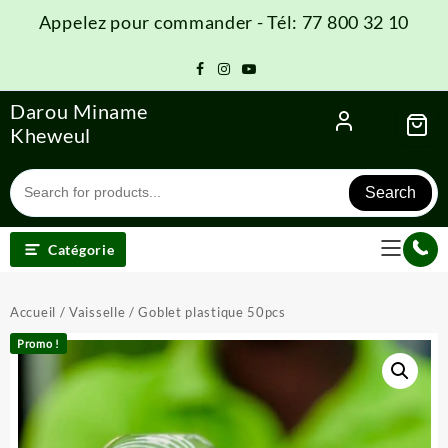
Skip
Appelez pour commander - Tél: 77 800 32 10
to
content
Darou Miname
Kheweul
Search
Catégorie
Accueil
/
Vaisselle
/ Goblet plastique 50pcs
Promo !