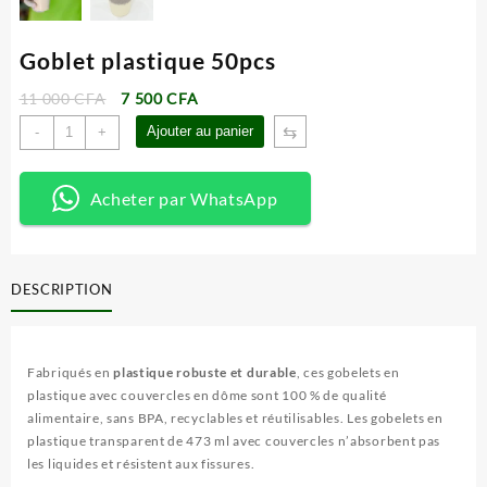
Goblet plastique 50pcs
Le
Le
11 000
CFA
7 500
CFA
prix
prix
quantité
⇆
Ajouter au panier
-
+
initial
actuel
de
était :
est :
Goblet
11
7
plastique
Acheter par WhatsApp
000 CFA.
500 CFA.
50pcs
DESCRIPTION
Fabriqués en
plastique robuste et durable
, ces gobelets en
plastique avec couvercles en dôme sont 100 % de qualité
alimentaire, sans BPA, recyclables et réutilisables. Les gobelets en
plastique transparent de 473 ml avec couvercles n’absorbent pas
les liquides et résistent aux fissures.