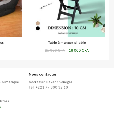
⇆
pcs
Table à manger pliable
Le
Le
25 000
CFA
18 000
CFA
prix
prix
initial
actuel
était :
est :
25
18
Nous contacter
000 CFA.
000 CFA.
e numérique
Addresse: Dakar / Sénégal
Le
Tél: +221 77 800 32 10
prix
actuel
litres
est :
Le
A
9
prix
500 CFA.