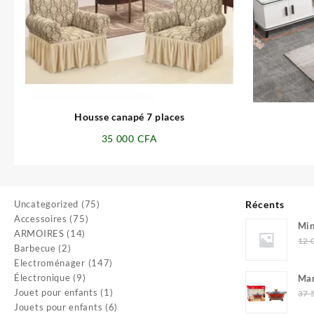
⇆
Housse canapé 7 places
35 000
CFA
75
Uncategorized
75
Récents
75
produits
Accessoires
75
Min
14
produits
ARMOIRES
14
0.0
12 
2
produits
Barbecue
2
produits
147
Electroménager
147
9
produits
Électronique
9
Mar
produits
1
Jouet pour enfants
1
37 
produit
6
Jouets pour enfants
6