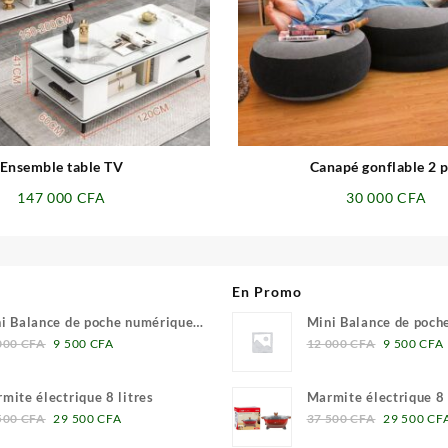
⇆
⇆
Ensemble table TV
Canapé gonflable 2 
147 000
CFA
30 000
CFA
En Promo
i Balance de poche numérique
Mini Balance de poch
Le
Le
Le
1 grammes
0.01 grammes
000
CFA
9 500
CFA
12 000
CFA
9 500
CFA
prix
prix
prix
initial
actuel
initial
mite électrique 8 litres
Marmite électrique 8 
était :
est :
était :
Le
Le
Le
500
CFA
29 500
CFA
37 500
CFA
29 500
CF
12
9
12
prix
prix
prix
000 CFA.
500 CFA.
000 CFA.