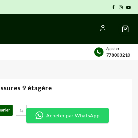
Appeler
778003210
ssures 9 étagère
x
⇆
panier
uel
Acheter par WhatsApp
:
 CFA.