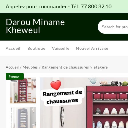
Skip
Appelez pour commander - Tél: 77 800 32 10
to
content
Darou Miname
Kheweul
Accueil
Boutique
Vaisselle
Nouvel Arrivage
Accueil
/
Meubles
/ Rangement de chaussures 9 étagère
Promo !