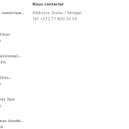
35
25
Nous contacter
000 CFA.
000 CFA.
e numérique
Addresse: Dakar / Sénégal
Le
Tél: +221 77 800 32 10
prix
actuel
litres
est :
Le
A
9
prix
500 CFA.
actuel
fessionnel
est :
Le
CFA
29
prix
500 CFA.
actuel
itres
est :
Le
A
570
prix
.
000 CFA.
actuel
mes 3pcs
est :
Le
A
23
prix
500 CFA.
actuel
 eau chaude
est :
Le
FA
22