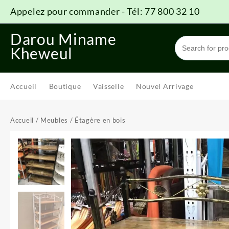
Skip
Appelez pour commander - Tél: 77 800 32 10
to
content
Darou Miname
Kheweul
Accueil
Boutique
Vaisselle
Nouvel Arrivage
Accueil
/
Meubles
/ Étagère en bois