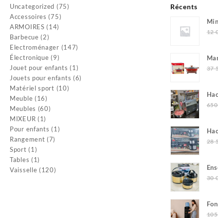
18
13
75
Uncategorized
75
Récents
000 CFA.
500 CFA.
75
produits
Accessoires
75
Min
14
produits
ARMOIRES
14
0.0
12 
2
produits
Barbecue
2
produits
147
Electroménager
147
9
produits
Électronique
9
Mar
produits
1
Jouet pour enfants
1
37 
produit
6
Jouets pour enfants
6
10
produits
Matériel sport
10
Hac
16
produits
Meuble
16
Mul
650
produits
60
Meubles
60
1
produits
MIXEUR
1
produit
1
Pour enfants
1
Hac
7
produit
Rangement
7
Ho
28 
1
produits
Sport
1
produit
1
Tables
1
Ens
produit
120
Vaisselle
120
30 
produits
Fon
et 
105