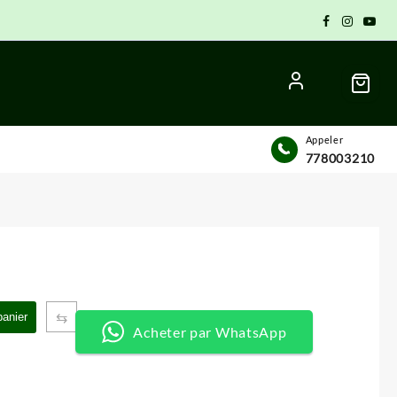
Appeler
778003210
⇆
panier
Acheter par WhatsApp