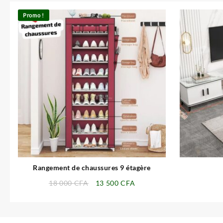
Promo !
⇆
Rangement de chaussures 9 étagère
Le
Le
18 000
CFA
13 500
CFA
prix
prix
initial
actuel
était :
est :