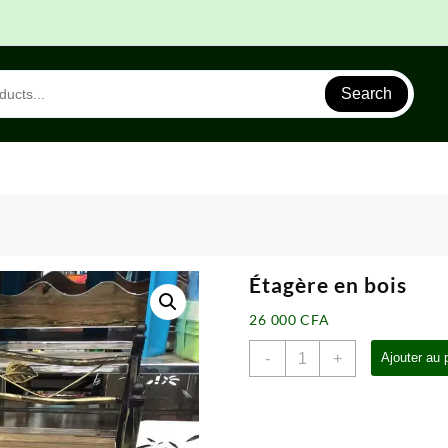
Search
Étagère en bois
26 000
CFA
quantité
-
+
Ajouter au 
de
Étagère
en
bois