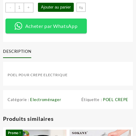
quantité
⇆
Ajouter au panier
-
+
de
POEL
CREPE
Acheter par WhatsApp
ELECTRIQUE
DESCRIPTION
POEL POUR CREPE ELECTRIQUE
Catégorie :
Electroménager
Étiquette :
POEL CREPE
Produits similaires
Promo !