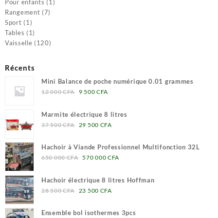
produit
1
Pour enfants
1
7
produit
Rangement
7
1
produits
Sport
1
produit
1
Tables
1
produit
120
Vaisselle
120
produits
Récents
Mini Balance de poche numérique 0.01 grammes
Le
Le
12 000
CFA
9 500
CFA
prix
prix
initial
actuel
Marmite électrique 8 litres
était :
est :
Le
Le
37 500
CFA
29 500
CFA
12
9
prix
prix
000 CFA.
500 CFA.
initial
actuel
Hachoir à Viande Professionnel Multifonction 32L
était :
est :
Le
Le
650 000
CFA
570 000
CFA
37
29
prix
prix
500 CFA.
500 CFA.
initial
actuel
Hachoir électrique 8 litres Hoffman
était :
est :
Le
Le
28 500
CFA
23 500
CFA
650
570
prix
prix
000 CFA.
000 CFA.
initial
actuel
Ensemble bol isothermes 3pcs