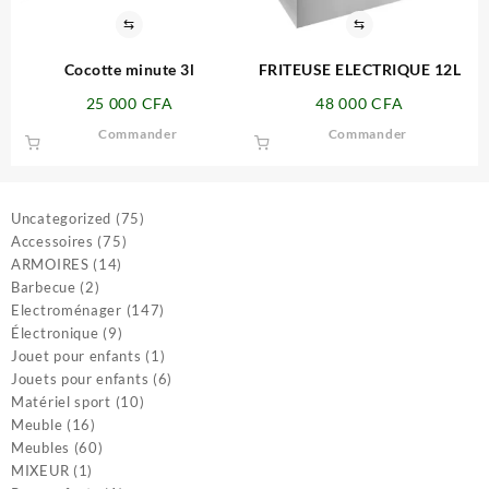
⇆
⇆
Cocotte minute 3l
FRITEUSE ELECTRIQUE 12L
25 000
CFA
48 000
CFA
Commander
Commander
75
Uncategorized
75
75
produits
Accessoires
75
14
produits
ARMOIRES
14
2
produits
Barbecue
2
produits
147
Electroménager
147
9
produits
Électronique
9
produits
1
Jouet pour enfants
1
produit
6
Jouets pour enfants
6
10
produits
Matériel sport
10
16
produits
Meuble
16
produits
60
Meubles
60
1
produits
MIXEUR
1