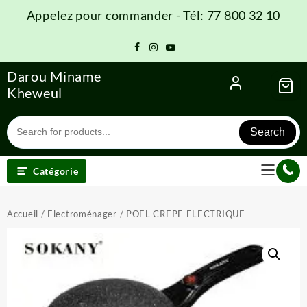
Skip
Appelez pour commander - Tél: 77 800 32 10
to
content
Darou Miname
Kheweul
Search
Catégorie
Accueil
/
Electroménager
/ POEL CREPE ELECTRIQUE