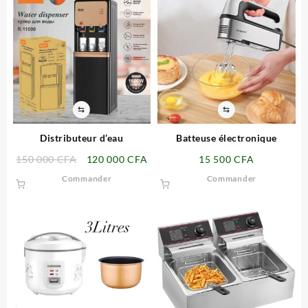
⇆
⇆
Distributeur d’eau
Batteuse électronique
Le
Le
150 000
CFA
120 000
CFA
15 500
CFA
prix
prix
Commander
Commander
initial
actuel
était :
est :
150
120
000 CFA.
000 CFA.