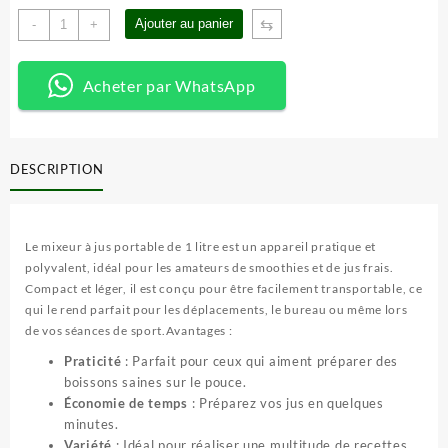
quantité
⇆
Ajouter au panier
-
+
de
Mini
mixeur
Acheter par WhatsApp
DESCRIPTION
Le mixeur à jus portable de 1 litre est un appareil pratique et
polyvalent, idéal pour les amateurs de smoothies et de jus frais.
Compact et léger, il est conçu pour être facilement transportable, ce
qui le rend parfait pour les déplacements, le bureau ou même lors
de vos séances de sport.Avantages :
Praticité
: Parfait pour ceux qui aiment préparer des
boissons saines sur le pouce.
Économie de temps
: Préparez vos jus en quelques
minutes.
Variété
: Idéal pour réaliser une multitude de recettes,