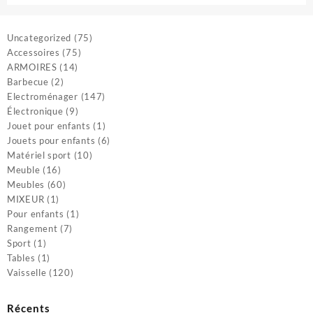
75
Uncategorized
75
75
produits
Accessoires
75
14
produits
ARMOIRES
14
2
produits
Barbecue
2
produits
147
Electroménager
147
9
produits
Électronique
9
produits
1
Jouet pour enfants
1
produit
6
Jouets pour enfants
6
10
produits
Matériel sport
10
16
produits
Meuble
16
produits
60
Meubles
60
1
produits
MIXEUR
1
produit
1
Pour enfants
1
7
produit
Rangement
7
1
produits
Sport
1
produit
1
Tables
1
produit
120
Vaisselle
120
produits
Récents