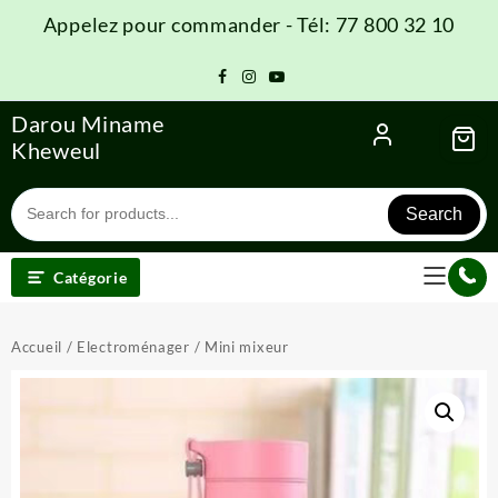
Skip
Appelez pour commander - Tél: 77 800 32 10
to
content
Darou Miname
Kheweul
Search
Catégorie
Accueil
/
Electroménager
/ Mini mixeur