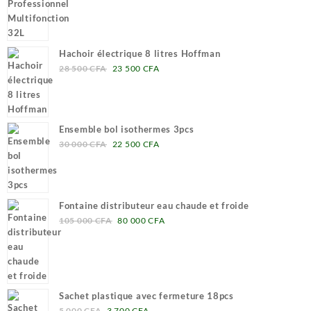
500 CFA.
500 CFA.
initial
actuel
était :
est :
650
570
000 CFA.
000 CFA.
Hachoir électrique 8 litres Hoffman
Le
Le
28 500
CFA
23 500
CFA
prix
prix
initial
actuel
était :
est :
28
23
Ensemble bol isothermes 3pcs
500 CFA.
500 CFA.
Le
Le
30 000
CFA
22 500
CFA
prix
prix
initial
actuel
était :
est :
30
22
Fontaine distributeur eau chaude et froide
000 CFA.
500 CFA.
Le
Le
105 000
CFA
80 000
CFA
prix
prix
initial
actuel
était :
est :
105
80
000 CFA.
000 CFA.
Sachet plastique avec fermeture 18pcs
Le
Le
5 000
CFA
3 700
CFA