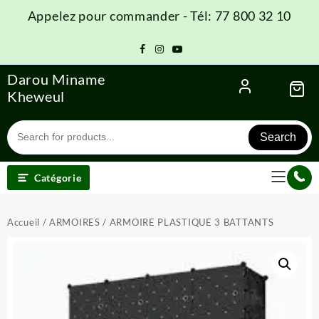
Skip
Appelez pour commander - Tél: 77 800 32 10
to
content
Darou Miname
Kheweul
Search
Catégorie
Accueil
/
ARMOIRES
/ ARMOIRE PLASTIQUE 3 BATTANTS