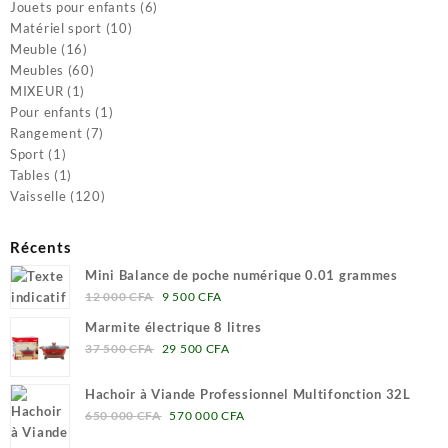
produit
6
Jouets pour enfants
6
10
produits
Matériel sport
10
16
produits
Meuble
16
produits
60
Meubles
60
1
produits
MIXEUR
1
produit
1
Pour enfants
1
7
produit
Rangement
7
1
produits
Sport
1
produit
1
Tables
1
produit
120
Vaisselle
120
produits
Récents
Mini Balance de poche numérique 0.01 grammes
Le
Le
12 000
CFA
9 500
CFA
prix
prix
Marmite électrique 8 litres
initial
actuel
Le
Le
37 500
CFA
29 500
CFA
était :
est :
prix
prix
12
9
initial
actuel
Hachoir à Viande Professionnel Multifonction 32L
000 CFA.
500 CFA.
était :
est :
Le
Le
650 000
CFA
570 000
CFA
37
29
prix
prix