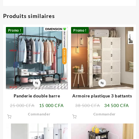
Produits similaires
Promo !
Promo !
⇆
⇆
Panderie double barre
Armoire plastique 3 battants
Le
Le
Le
Le
25 000
CFA
15 000
CFA
38 500
CFA
34 500
CFA
prix
prix
prix
prix
Commander
Commander
initial
actuel
initial
actu
était :
est :
était :
est :
25
15
38
34
000 CFA.
000 CFA.
500 CFA.
500 