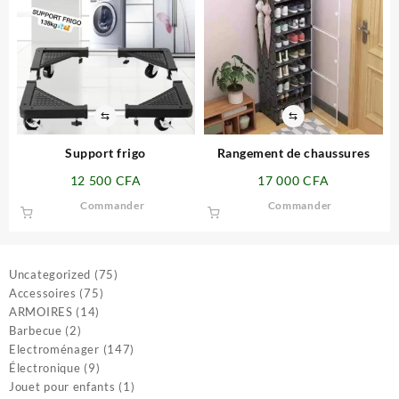
⇆
⇆
Support frigo
Rangement de chaussures
12 500
CFA
17 000
CFA
Commander
Commander
75
Uncategorized
75
75
produits
Accessoires
75
14
produits
ARMOIRES
14
2
produits
Barbecue
2
produits
147
Electroménager
147
9
produits
Électronique
9
produits
1
Jouet pour enfants
1