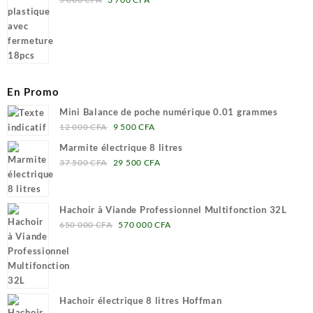
prix
prix
initial
actuel
était :
est :
5
3
000 CFA.
700 CFA.
En Promo
Mini Balance de poche numérique 0.01 grammes
Le
Le
12 000
CFA
9 500
CFA
prix
prix
Marmite électrique 8 litres
initial
actuel
Le
Le
37 500
CFA
29 500
CFA
était :
est :
prix
prix
12
9
initial
actuel
000 CFA.
500 CFA.
était :
est :
Hachoir à Viande Professionnel Multifonction 32L
37
29
Le
Le
650 000
CFA
570 000
CFA
500 CFA.
500 CFA.
prix
prix
initial
actuel
était :
est :
650
570
000 CFA.
000 CFA.
Hachoir électrique 8 litres Hoffman