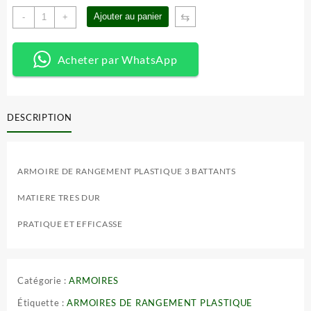
quantité
⇆
Ajouter au panier
-
+
de
ARMOIRE
PLASTIQUE
Acheter par WhatsApp
3
BATTANTS
DESCRIPTION
ARMOIRE DE RANGEMENT PLASTIQUE 3 BATTANTS
MATIERE TRES DUR
PRATIQUE ET EFFICASSE
Catégorie :
ARMOIRES
Étiquette :
ARMOIRES DE RANGEMENT PLASTIQUE