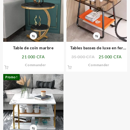
⇆
⇆
Table de coin marbre
Tables basses de luxe en fer
design nordique
Le
Le
21 000
CFA
35 000
CFA
25 000
CFA
prix
prix
Commander
Commander
initial
actu
était :
est :
Promo !
35
25
000 CFA.
000
⇆