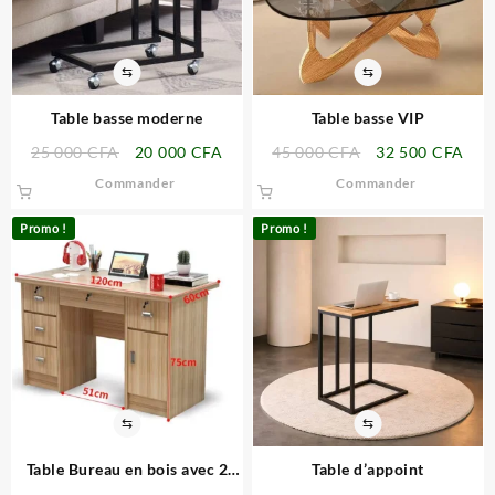
⇆
⇆
Table basse moderne
Table basse VIP
Le
Le
Le
Le
25 000
CFA
20 000
CFA
45 000
CFA
32 500
CFA
prix
prix
prix
prix
Commander
Commander
initial
actuel
initial
actu
était :
est :
était :
est :
Promo !
Promo !
25
20
45
32
000 CFA.
000 CFA.
000 CFA.
500
⇆
⇆
Table Bureau en bois avec 2
Table d’appoint
Tiroirs 1m20