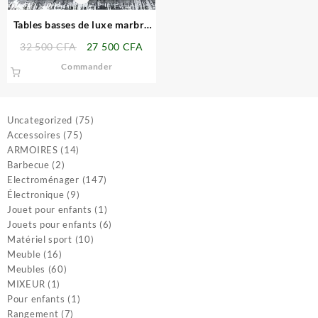
Tables basses de luxe marbre
les pieds en métal
Le
Le
32 500
CFA
27 500
CFA
prix
prix
Commander
initial
actuel
était :
est :
32
27
75
Uncategorized
75
500 CFA.
500 CFA.
75
produits
Accessoires
75
14
produits
ARMOIRES
14
2
produits
Barbecue
2
produits
147
Electroménager
147
9
produits
Électronique
9
produits
1
Jouet pour enfants
1
produit
6
Jouets pour enfants
6
10
produits
Matériel sport
10
16
produits
Meuble
16
produits
60
Meubles
60
1
produits
MIXEUR
1
produit
1
Pour enfants
1
7
produit
Rangement
7