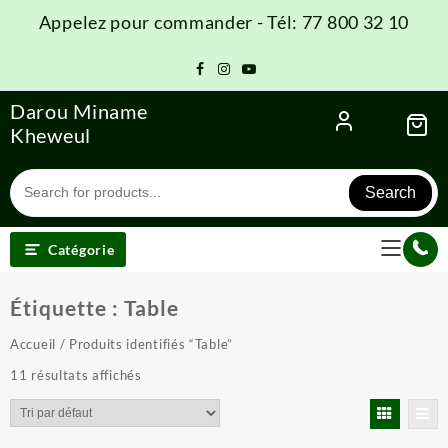
Skip
Appelez pour commander - Tél: 77 800 32 10
to
content
Darou Miname
Kheweul
Search
Catégorie
Étiquette :
Table
Accueil
/ Produits identifiés “Table”
11 résultats affichés