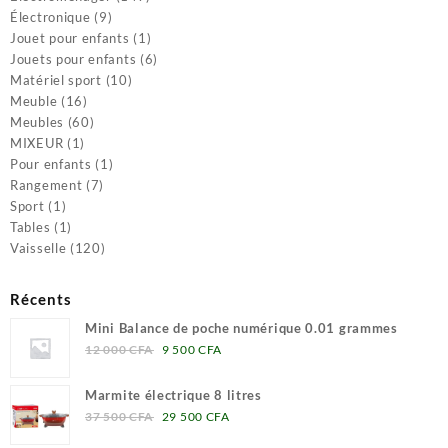
9
produits
Électronique
9
produits
1
Jouet pour enfants
1
produit
6
Jouets pour enfants
6
10
produits
Matériel sport
10
16
produits
Meuble
16
produits
60
Meubles
60
1
produits
MIXEUR
1
produit
1
Pour enfants
1
7
produit
Rangement
7
1
produits
Sport
1
produit
1
Tables
1
produit
120
Vaisselle
120
produits
Récents
Mini Balance de poche numérique 0.01 grammes
Le
Le
12 000
CFA
9 500
CFA
prix
prix
initial
actuel
Marmite électrique 8 litres
était :
est :
Le
Le
37 500
CFA
29 500
CFA
12
9
prix
prix