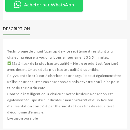
13
9
électrique
Acheter par WhatsApp
500 CFA.
000 CFA.
DESCRIPTION
Technologie de chauffage rapide – Le revêtement résistant à la
chaleur préparera vos charbons en seulement 3 à 5 minutes.
Matériaux de la plus haute qualité – Notre produit est fabriqué
avec des matériaux de la plus haute qualité disponible.
Polyvalent : le brûleur à charbon pour narguilé peut également être
utilisé pour chauffer vos charbons de bois et votre bouilloire pour
faire du thé ou du café.
Contrôle intelligent de la chaleur : notre brûleur à charbon est
également équipé d’un indicateur marche/arrêt et d’un bouton
d’alimentation contrôlé par thermostat à des fins de sécurité et
d’économie d’énergie.
Livraison possible