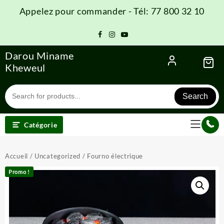
Skip
Appelez pour commander - Tél: 77 800 32 10
to
content
Darou Miname
Kheweul
Search
Catégorie
Accueil
/
Uncategorized
/ Fourno électrique
Promo !