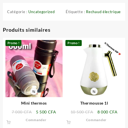
Catégorie :
Uncategorized
Étiquette :
Rechaud électrique
Produits similaires
Promo !
Promo !
⇆
⇆
Mini thermos
Thermousse 1l
Le
Le
Le
Le
7 000
CFA
5 500
CFA
10 500
CFA
8 000
CFA
prix
prix
prix
prix
Commander
Commander
initial
actuel
initial
actue