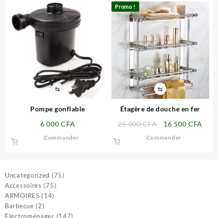
était :
est :
était :
est :
Promo !
7
5
10
8
000 CFA.
500 CFA.
500 CFA.
000 
⇆
⇆
Pompe gonflable
Étagère de douche en fer
Le
Le
6 000
CFA
25 000
CFA
16 500
CFA
prix
prix
Commander
Commander
initial
actu
était :
est :
25
16
000 CFA.
500 
75
Uncategorized
75
75
produits
Accessoires
75
14
produits
ARMOIRES
14
2
produits
Barbecue
2
produits
147
Electroménager
147