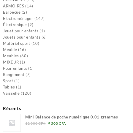
14
produits
ARMOIRES
14
2
produits
Barbecue
2
produits
147
Electroménager
147
9
produits
Électronique
9
produits
1
Jouet pour enfants
1
produit
6
Jouets pour enfants
6
10
produits
Matériel sport
10
16
produits
Meuble
16
produits
60
Meubles
60
1
produits
MIXEUR
1
produit
1
Pour enfants
1
7
produit
Rangement
7
1
produits
Sport
1
produit
1
Tables
1
produit
120
Vaisselle
120
produits
Récents
Mini Balance de poche numérique 0.01 grammes
Le
Le
12 000
CFA
9 500
CFA
prix
prix