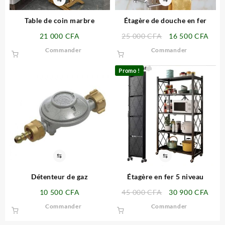
Table de coin marbre
Étagère de douche en fer
Le
Le
21 000
CFA
25 000
CFA
16 500
CFA
prix
prix
Commander
Commander
initial
actu
était :
est :
Promo !
25
16
000 CFA.
500 
⇆
⇆
Détenteur de gaz
Étagère en fer 5 niveau
Le
Le
10 500
CFA
45 000
CFA
30 900
CFA
prix
prix
Commander
Commander
initial
actu
était :
est :