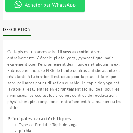
15
9
sport
Acheter par WhatsApp
500 CFA.
500 CFA.
pour
fitness
DESCRIPTION
Ce tapis est un accessoire
fitness essentiel
à vos
entraînements. Aérobic, pilate, yoga, gymnastique, mais
également pour l’entraînement des muscles et abdominaux.
Fabriqué en mousse NBR de haute qualité, antidérapante et
résistante à l’abrasion il est doux pour la peau et fabriqué
sans polluants pour utilisation durable. Le tapis de yoga est
lavable à l’eau, entretien et rangement facile. Idéal pour les
gymnases, les écoles, les crèches, centres de rééducation,
physiothérapie, conçu pour l’entraînement à la maison ou les
loisirs.
Principales caractéristiques
Type de Produit : Tapis de yoga
pliable