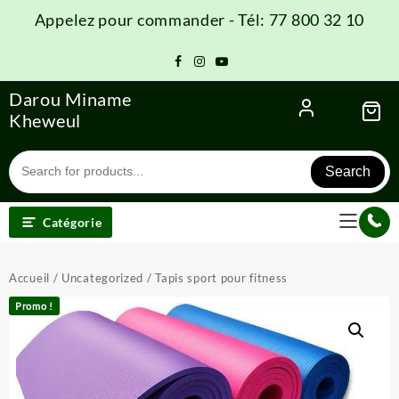
Skip
Appelez pour commander - Tél: 77 800 32 10
to
content
Darou Miname
Kheweul
Search
Catégorie
Accueil
/
Uncategorized
/ Tapis sport pour fitness
Promo !