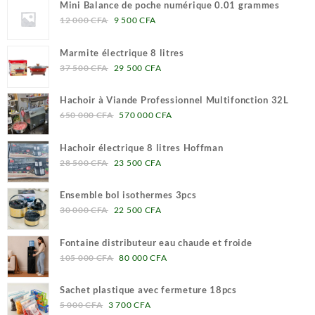
Mini Balance de poche numérique 0.01 grammes
Le
Le
12 000
CFA
9 500
CFA
prix
prix
initial
actuel
Marmite électrique 8 litres
était :
est :
Le
Le
37 500
CFA
29 500
CFA
12
9
prix
prix
000 CFA.
500 CFA.
initial
actuel
Hachoir à Viande Professionnel Multifonction 32L
était :
est :
Le
Le
650 000
CFA
570 000
CFA
37
29
prix
prix
500 CFA.
500 CFA.
initial
actuel
Hachoir électrique 8 litres Hoffman
était :
est :
Le
Le
28 500
CFA
23 500
CFA
650
570
prix
prix
000 CFA.
000 CFA.
initial
actuel
Ensemble bol isothermes 3pcs
était :
est :
Le
Le
30 000
CFA
22 500
CFA
28
23
prix
prix
500 CFA.
500 CFA.
initial
actuel
Fontaine distributeur eau chaude et froide
était :
est :
Le
Le
105 000
CFA
80 000
CFA
30
22
prix
prix
000 CFA.
500 CFA.
initial
actuel
Sachet plastique avec fermeture 18pcs
était :
est :
Le
Le
5 000
CFA
3 700
CFA