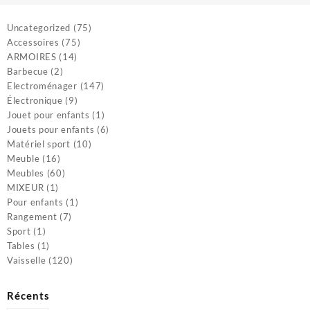
45
30
000 CFA.
900 
75
Uncategorized
75
75
produits
Accessoires
75
14
produits
ARMOIRES
14
2
produits
Barbecue
2
produits
147
Electroménager
147
9
produits
Électronique
9
produits
1
Jouet pour enfants
1
produit
6
Jouets pour enfants
6
10
produits
Matériel sport
10
16
produits
Meuble
16
produits
60
Meubles
60
1
produits
MIXEUR
1
produit
1
Pour enfants
1
7
produit
Rangement
7
1
produits
Sport
1
produit
1
Tables
1
produit
120
Vaisselle
120
produits
Récents