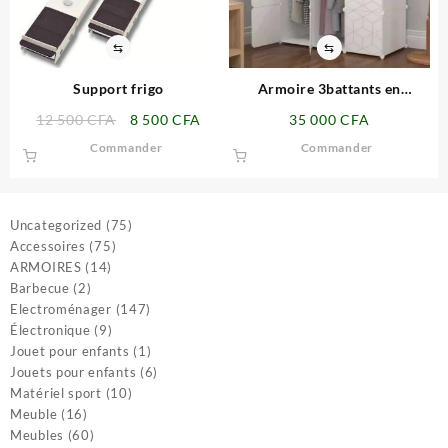
⇆
⇆
Support frigo
Armoire 3battants en
plastique
Le
Le
12 500
CFA
8 500
CFA
35 000
CFA
prix
prix
Commander
Commander
initial
actuel
était :
est :
12
8
500 CFA.
500 CFA.
75
Uncategorized
75
75
produits
Accessoires
75
14
produits
ARMOIRES
14
2
produits
Barbecue
2
produits
147
Electroménager
147
9
produits
Électronique
9
produits
1
Jouet pour enfants
1
produit
6
Jouets pour enfants
6
10
produits
Matériel sport
10
16
produits
Meuble
16
produits
60
Meubles
60