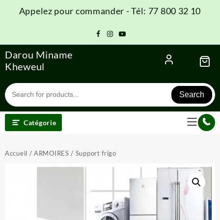
Skip
Appelez pour commander - Tél: 77 800 32 10
to
content
Darou Miname
Kheweul
Search
Catégorie
Accueil
/
ARMOIRES
/ Support frigo