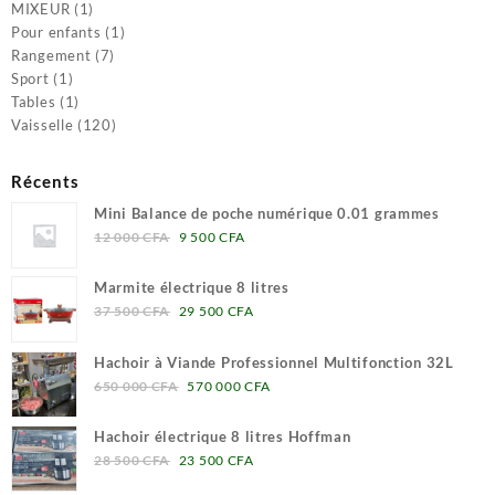
1
produits
MIXEUR
1
produit
1
Pour enfants
1
7
produit
Rangement
7
1
produits
Sport
1
produit
1
Tables
1
produit
120
Vaisselle
120
produits
Récents
Mini Balance de poche numérique 0.01 grammes
Le
Le
12 000
CFA
9 500
CFA
prix
prix
initial
actuel
Marmite électrique 8 litres
était :
est :
Le
Le
37 500
CFA
29 500
CFA
12
9
prix
prix
000 CFA.
500 CFA.
initial
actuel
Hachoir à Viande Professionnel Multifonction 32L
était :
est :
Le
Le
650 000
CFA
570 000
CFA
37
29
prix
prix
500 CFA.
500 CFA.
initial
actuel
Hachoir électrique 8 litres Hoffman
était :
est :
Le
Le
28 500
CFA
23 500
CFA
650
570
prix
prix