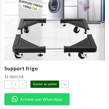
Support frigo
12 500
CFA
quantité
⇆
Ajouter au panier
-
+
de
Support
frigo
Acheter par WhatsApp