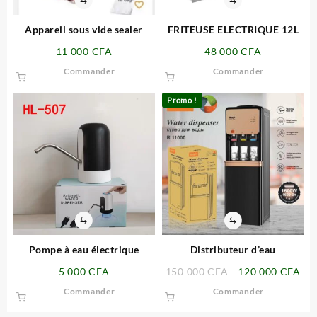
Appareil sous vide sealer
FRITEUSE ELECTRIQUE 12L
11 000
CFA
48 000
CFA
Commander
Commander
Promo !
⇆
⇆
Pompe à eau électrique
Distributeur d’eau
Le
Le
5 000
CFA
150 000
CFA
120 000
CFA
prix
pri
Commander
Commander
initial
act
était :
est 