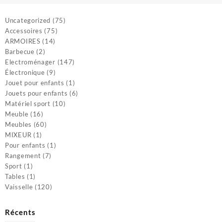
150
12
000 CFA.
000
75
Uncategorized
75
75
produits
Accessoires
75
14
produits
ARMOIRES
14
2
produits
Barbecue
2
produits
147
Electroménager
147
9
produits
Électronique
9
produits
1
Jouet pour enfants
1
produit
6
Jouets pour enfants
6
10
produits
Matériel sport
10
16
produits
Meuble
16
produits
60
Meubles
60
1
produits
MIXEUR
1
produit
1
Pour enfants
1
7
produit
Rangement
7
1
produits
Sport
1
produit
1
Tables
1
produit
120
Vaisselle
120
produits
Récents