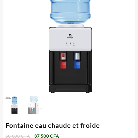
Fontaine eau chaude et froide
Le
Le
50 000
CFA
37 500
CFA