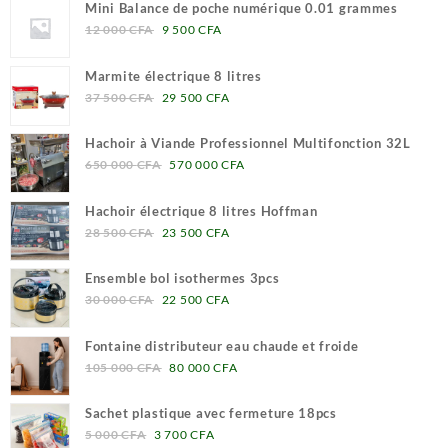
Mini Balance de poche numérique 0.01 grammes
Le
Le
12 000
CFA
9 500
CFA
prix
prix
initial
actuel
Marmite électrique 8 litres
était :
est :
Le
Le
37 500
CFA
29 500
CFA
12
9
prix
prix
000 CFA.
500 CFA.
initial
actuel
Hachoir à Viande Professionnel Multifonction 32L
était :
est :
Le
Le
650 000
CFA
570 000
CFA
37
29
prix
prix
500 CFA.
500 CFA.
initial
actuel
Hachoir électrique 8 litres Hoffman
était :
est :
Le
Le
28 500
CFA
23 500
CFA
650
570
prix
prix
000 CFA.
000 CFA.
initial
actuel
Ensemble bol isothermes 3pcs
était :
est :
Le
Le
30 000
CFA
22 500
CFA
28
23
prix
prix
500 CFA.
500 CFA.
initial
actuel
Fontaine distributeur eau chaude et froide
était :
est :
Le
Le
105 000
CFA
80 000
CFA
30
22
prix
prix
000 CFA.
500 CFA.
initial
actuel
Sachet plastique avec fermeture 18pcs
était :
est :
Le
Le
5 000
CFA
3 700
CFA