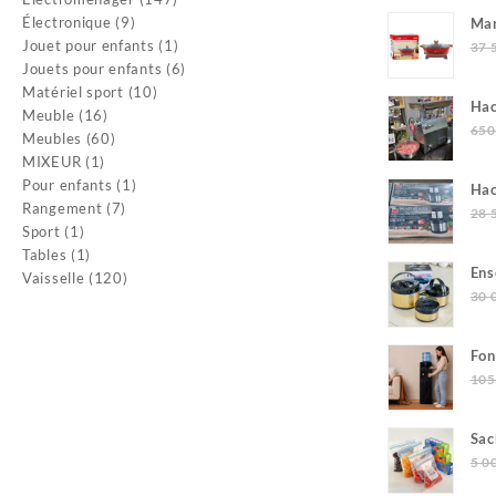
9
produits
Électronique
9
Mar
produits
1
Jouet pour enfants
1
37 
produit
6
Jouets pour enfants
6
10
produits
Matériel sport
10
Hac
16
produits
Meuble
16
Mul
650
produits
60
Meubles
60
1
produits
MIXEUR
1
produit
1
Pour enfants
1
Hac
7
produit
Rangement
7
Ho
28 
1
produits
Sport
1
produit
1
Tables
1
Ens
produit
120
Vaisselle
120
30 
produits
Fon
et 
105
Sac
18p
5 0