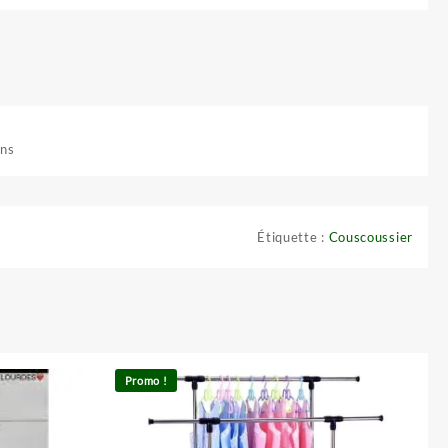
ns‌
Étiquette :
Couscoussier
Promo !