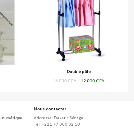
⇆
Double pôle
Le
Le
16 000
CFA
12 000
CFA
prix
prix
initial
actuel
était :
est :
16
12
Nous contacter
000 CFA.
000 CFA.
e numérique
Addresse: Dakar / Sénégal
Le
Tél: +221 77 800 32 10
prix