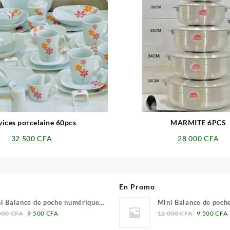
⇆
⇆
vices porcelaine 60pcs
MARMITE 6PCS
32 500
CFA
28 000
CFA
En Promo
i Balance de poche numérique
Mini Balance de poch
Le
Le
Le
1 grammes
0.01 grammes
000
CFA
9 500
CFA
12 000
CFA
9 500
CFA
prix
prix
prix