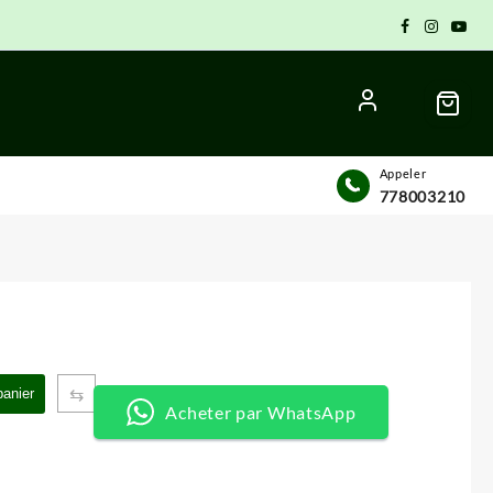
Appeler
778003210
x
⇆
panier
uel
Acheter par WhatsApp
:
 CFA.