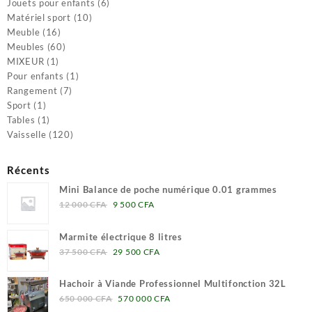
produit
6
Jouets pour enfants
6
10
produits
Matériel sport
10
16
produits
Meuble
16
produits
60
Meubles
60
1
produits
MIXEUR
1
produit
1
Pour enfants
1
7
produit
Rangement
7
1
produits
Sport
1
produit
1
Tables
1
produit
120
Vaisselle
120
produits
Récents
Mini Balance de poche numérique 0.01 grammes
Le
Le
12 000
CFA
9 500
CFA
prix
prix
initial
actuel
Marmite électrique 8 litres
était :
est :
Le
Le
37 500
CFA
29 500
CFA
12
9
prix
prix
000 CFA.
500 CFA.
initial
actuel
Hachoir à Viande Professionnel Multifonction 32L
était :
est :
Le
Le
650 000
CFA
570 000
CFA
37
29