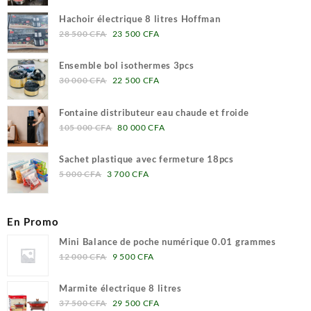
prix
prix
500 CFA.
500 CFA.
initial
actuel
Hachoir électrique 8 litres Hoffman
était :
est :
Le
Le
28 500
CFA
23 500
CFA
650
570
prix
prix
000 CFA.
000 CFA.
initial
actuel
Ensemble bol isothermes 3pcs
était :
est :
Le
Le
30 000
CFA
22 500
CFA
28
23
prix
prix
500 CFA.
500 CFA.
initial
actuel
Fontaine distributeur eau chaude et froide
était :
est :
Le
Le
105 000
CFA
80 000
CFA
30
22
prix
prix
000 CFA.
500 CFA.
initial
actuel
Sachet plastique avec fermeture 18pcs
était :
est :
Le
Le
5 000
CFA
3 700
CFA
105
80
prix
prix
000 CFA.
000 CFA.
initial
actuel
était :
est :
En Promo
5
3
Mini Balance de poche numérique 0.01 grammes
000 CFA.
700 CFA.
Le
Le
12 000
CFA
9 500
CFA
prix
prix
initial
actuel
Marmite électrique 8 litres
était :
est :
Le
Le
37 500
CFA
29 500
CFA