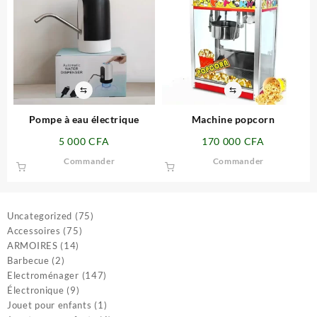
⇆
⇆
Pompe à eau électrique
Machine popcorn
5 000
CFA
170 000
CFA
Commander
Commander
75
Uncategorized
75
75
produits
Accessoires
75
14
produits
ARMOIRES
14
2
produits
Barbecue
2
produits
147
Electroménager
147
9
produits
Électronique
9
produits
1
Jouet pour enfants
1