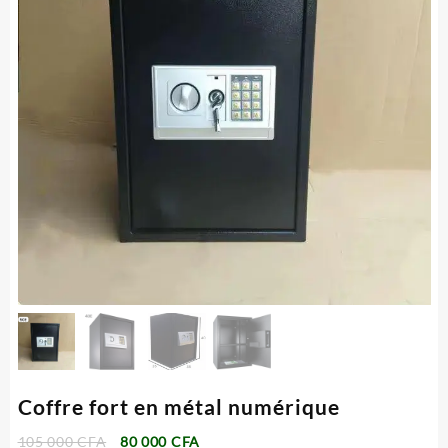
Coffre fort en métal numérique
Le
Le
105 000
CFA
80 000
CFA