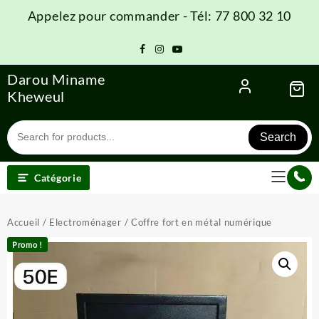
Skip
Appelez pour commander - Tél: 77 800 32 10
to
content
Darou Miname
Kheweul
Search
Catégorie
Accueil
/
Electroménager
/ Coffre fort en métal numérique
Promo !