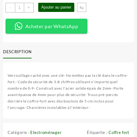
prix
prix
quantité
⇆
Ajouter au panier
-
+
initial
actuel
de
était :
est :
Coffre
105
80
fort
Acheter par WhatsApp
000 CFA.
000 CFA.
en
métal
numérique
DESCRIPTION
Verrouillage caché avec une clé- Ne mettez pas la clé dans le coffre-
fort.- Code de sécurité de 3-8 chiffres utilisant n’importe quel
nombre de 0-9- Construit avec l’acier solide épais de 2mm- Porte
avant épaisse de 4mm pour plus de sécurité- Trous pré-percés
derrière le coffre-fort avec des boulons de 5 cm inclus pour
l’ancrage- Charnières inviolables à l’intérieur-
Catégorie :
Electroménager
Étiquette :
Coffre fort