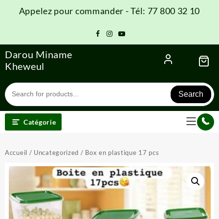
Skip
Appelez pour commander - Tél: 77 800 32 10
to
content
Darou Miname
Kheweul
Search
Catégorie
Accueil
/
Uncategorized
/ Box en plastique 17 pcs