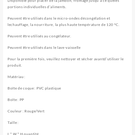
Disponible pour placer de la jambon, fromage jusqu’à ce queles
portions individuelles d’aliments.
Peuvent être utilisés dans le micro-ondes décongélation et
lechauffage, la nourriture, la plus haute température de 120 °C.
Peuvent être utilisés au congélateur.
Peuvent être utilisés dans le lave-vaisselle
Pour la première fois, veuillez nettoyer et sécher avantd’utiliser le
produit.
Matériau :
Boîte de coque : PVC plastique
Boîte : PP
Couleur : Rouge/Vert
Taille :
L * W * H quantité