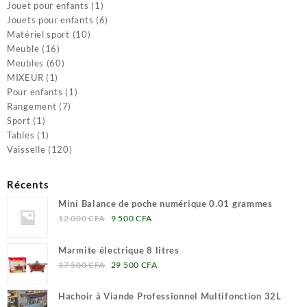
produits
1
Jouet pour enfants
1
produit
6
Jouets pour enfants
6
10
produits
Matériel sport
10
16
produits
Meuble
16
produits
60
Meubles
60
1
produits
MIXEUR
1
produit
1
Pour enfants
1
7
produit
Rangement
7
1
produits
Sport
1
produit
1
Tables
1
produit
120
Vaisselle
120
produits
Récents
Mini Balance de poche numérique 0.01 grammes
Le
Le
12 000
CFA
9 500
CFA
prix
prix
initial
actuel
Marmite électrique 8 litres
était :
est :
Le
Le
37 500
CFA
29 500
CFA
12
9
prix
prix
000 CFA.
500 CFA.
initial
actuel
Hachoir à Viande Professionnel Multifonction 32L
était :
est :