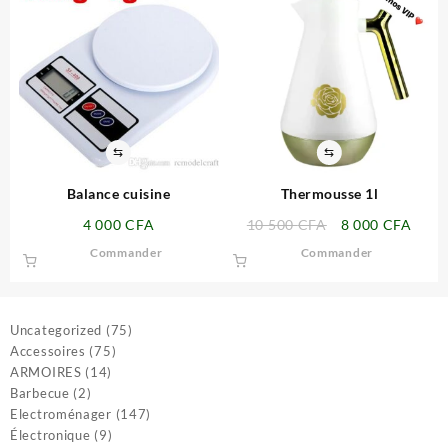
⇆
⇆
Balance cuisine
Thermousse 1l
Le
Le
4 000
CFA
10 500
CFA
8 000
CFA
prix
prix
Commander
Commander
initial
actue
était :
est :
10
8
500 CFA.
000 
75
Uncategorized
75
75
produits
Accessoires
75
14
produits
ARMOIRES
14
2
produits
Barbecue
2
produits
147
Electroménager
147
9
produits
Électronique
9