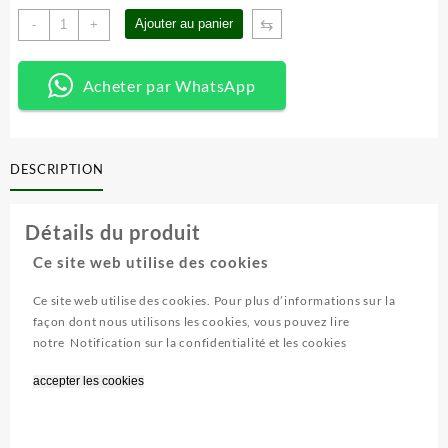
quantité
⇆
Ajouter au panier
-
+
de
Box
en
Acheter par WhatsApp
plastique
17
pcs
DESCRIPTION
Détails du produit
Ce site web utilise des cookies
Ce site web utilise des cookies. Pour plus d’informations sur la
façon dont nous utilisons les cookies, vous pouvez lire
notre
Notification sur la confidentialité et les cookies
accepter les cookies