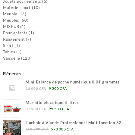
produit
6
Jouets pour enfants
6
10
produits
Matériel sport
10
16
produits
Meuble
16
produits
60
Meubles
60
1
produits
MIXEUR
1
produit
1
Pour enfants
1
7
produit
Rangement
7
1
produits
Sport
1
produit
1
Tables
1
produit
120
Vaisselle
120
produits
Récents
Mini Balance de poche numérique 0.01 grammes
Le
Le
12 000
CFA
9 500
CFA
prix
prix
initial
actuel
Marmite électrique 8 litres
était :
est :
Le
Le
37 500
CFA
29 500
CFA
12
9
prix
prix
000 CFA.
500 CFA.
initial
actuel
Hachoir à Viande Professionnel Multifonction 32L
était :
est :
Le
Le
650 000
CFA
570 000
CFA
37
29