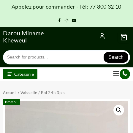
Skip
Appelez pour commander - Tél: 77 800 32 10
to
content
Darou Miname
Kheweul
Search
Catégorie
Accueil
/
Vaisselle
/ Bol 24h 3pcs
Promo !