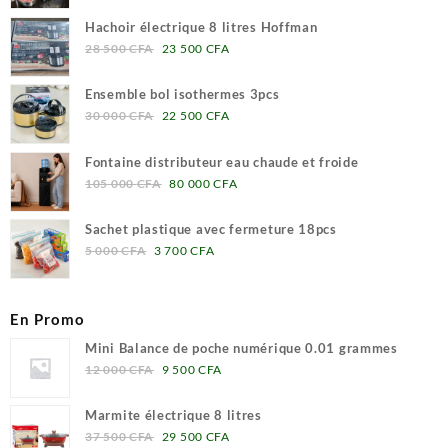
prix
prix
500 CFA.
500 CFA.
initial
actuel
Hachoir électrique 8 litres Hoffman
était :
est :
Le
Le
28 500
CFA
23 500
CFA
650
570
prix
prix
000 CFA.
000 CFA.
initial
actuel
Ensemble bol isothermes 3pcs
était :
est :
Le
Le
30 000
CFA
22 500
CFA
28
23
prix
prix
500 CFA.
500 CFA.
initial
actuel
Fontaine distributeur eau chaude et froide
était :
est :
Le
Le
105 000
CFA
80 000
CFA
30
22
prix
prix
000 CFA.
500 CFA.
initial
actuel
Sachet plastique avec fermeture 18pcs
était :
est :
Le
Le
5 000
CFA
3 700
CFA
105
80
prix
prix
000 CFA.
000 CFA.
initial
actuel
était :
est :
En Promo
5
3
Mini Balance de poche numérique 0.01 grammes
000 CFA.
700 CFA.
Le
Le
12 000
CFA
9 500
CFA
prix
prix
initial
actuel
Marmite électrique 8 litres
était :
est :
Le
Le
37 500
CFA
29 500
CFA