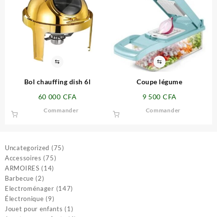
⇆
⇆
Bol chauffing dish 6l
Coupe légume
60 000
CFA
9 500
CFA
Commander
Commander
75
Uncategorized
75
75
produits
Accessoires
75
14
produits
ARMOIRES
14
2
produits
Barbecue
2
produits
147
Electroménager
147
9
produits
Électronique
9
produits
1
Jouet pour enfants
1