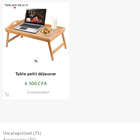
⇆
Table petit déjeuner
6 500
CFA
Commander
75
Uncategorized
75
75
produits
Accessoires
75