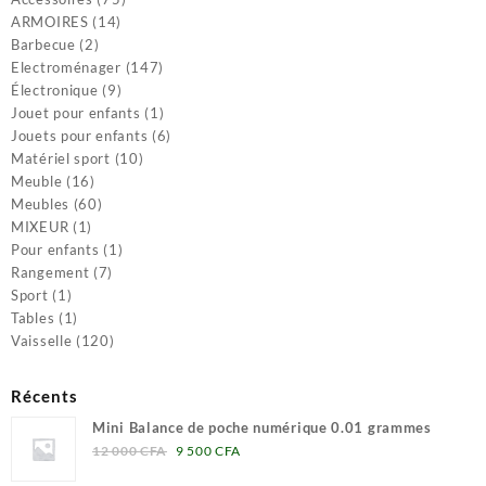
14
produits
ARMOIRES
14
2
produits
Barbecue
2
produits
147
Electroménager
147
9
produits
Électronique
9
produits
1
Jouet pour enfants
1
produit
6
Jouets pour enfants
6
10
produits
Matériel sport
10
16
produits
Meuble
16
produits
60
Meubles
60
1
produits
MIXEUR
1
produit
1
Pour enfants
1
7
produit
Rangement
7
1
produits
Sport
1
produit
1
Tables
1
produit
120
Vaisselle
120
produits
Récents
Mini Balance de poche numérique 0.01 grammes
Le
Le
12 000
CFA
9 500
CFA
prix
prix