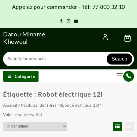
Skip
Appelez pour commander - Tél: 77 800 32 10
to
content
Darou Miname
Kheweul
Search
Catégorie
Étiquette :
Robot électrique 12l
Accueil
/ Produits identifiés “Robot électrique 12l”
Voici le seul résultat