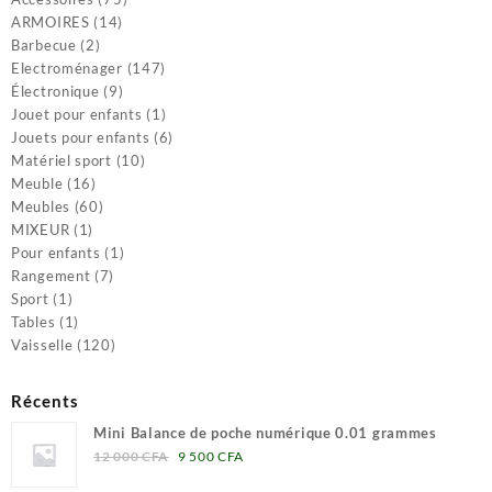
14
produits
ARMOIRES
14
2
produits
Barbecue
2
produits
147
Electroménager
147
9
produits
Électronique
9
produits
1
Jouet pour enfants
1
produit
6
Jouets pour enfants
6
10
produits
Matériel sport
10
16
produits
Meuble
16
produits
60
Meubles
60
1
produits
MIXEUR
1
produit
1
Pour enfants
1
7
produit
Rangement
7
1
produits
Sport
1
produit
1
Tables
1
produit
120
Vaisselle
120
produits
Récents
Mini Balance de poche numérique 0.01 grammes
Le
Le
12 000
CFA
9 500
CFA
prix
prix