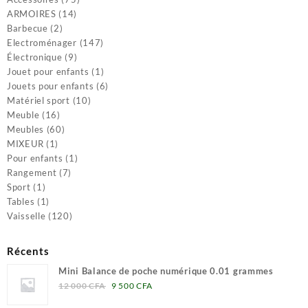
14
produits
ARMOIRES
14
2
produits
Barbecue
2
produits
147
Electroménager
147
9
produits
Électronique
9
produits
1
Jouet pour enfants
1
produit
6
Jouets pour enfants
6
10
produits
Matériel sport
10
16
produits
Meuble
16
produits
60
Meubles
60
1
produits
MIXEUR
1
produit
1
Pour enfants
1
7
produit
Rangement
7
1
produits
Sport
1
produit
1
Tables
1
produit
120
Vaisselle
120
produits
Récents
Mini Balance de poche numérique 0.01 grammes
Le
Le
12 000
CFA
9 500
CFA
prix
prix