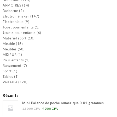
14
produits
ARMOIRES
14
2
produits
Barbecue
2
produits
147
Electroménager
147
9
produits
Électronique
9
produits
1
Jouet pour enfants
1
produit
6
Jouets pour enfants
6
10
produits
Matériel sport
10
16
produits
Meuble
16
produits
60
Meubles
60
1
produits
MIXEUR
1
produit
1
Pour enfants
1
7
produit
Rangement
7
1
produits
Sport
1
produit
1
Tables
1
produit
120
Vaisselle
120
produits
Récents
Mini Balance de poche numérique 0.01 grammes
Le
Le
12 000
CFA
9 500
CFA
prix
prix