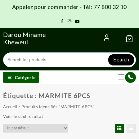
Skip
Appelez pour commander - Tél: 77 800 32 10
to
content
Darou Miname
Kheweul
Search
Catégorie
Étiquette :
MARMITE 6PCS
Accueil
/ Produits identifiés “MARMITE 6PCS”
Voici le seul résultat