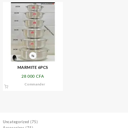
⇆
MARMITE 6PCS
28 000
CFA
Commander
75
Uncategorized
75
75
produits
Accessoires
75