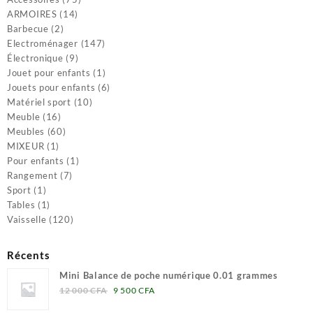
14
produits
ARMOIRES
14
2
produits
Barbecue
2
produits
147
Electroménager
147
9
produits
Électronique
9
produits
1
Jouet pour enfants
1
produit
6
Jouets pour enfants
6
10
produits
Matériel sport
10
16
produits
Meuble
16
produits
60
Meubles
60
1
produits
MIXEUR
1
produit
1
Pour enfants
1
7
produit
Rangement
7
1
produits
Sport
1
produit
1
Tables
1
produit
120
Vaisselle
120
produits
Récents
Mini Balance de poche numérique 0.01 grammes
Le
Le
12 000
CFA
9 500
CFA
prix
prix