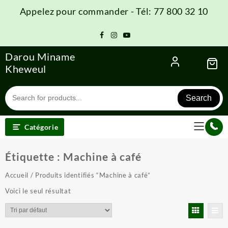
Skip
Appelez pour commander - Tél: 77 800 32 10
to
content
Darou Miname
Kheweul
Search
Catégorie
Étiquette :
Machine à café
Accueil
/ Produits identifiés “Machine à café”
Voici le seul résultat