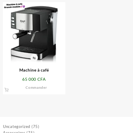
⇆
Machine à café
65 000
CFA
Commander
75
Uncategorized
75
75
produits
Accessoires
75