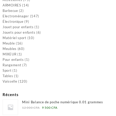
14
produits
ARMOIRES
14
2
produits
Barbecue
2
produits
147
Electroménager
147
9
produits
Électronique
9
produits
1
Jouet pour enfants
1
produit
6
Jouets pour enfants
6
10
produits
Matériel sport
10
16
produits
Meuble
16
produits
60
Meubles
60
1
produits
MIXEUR
1
produit
1
Pour enfants
1
7
produit
Rangement
7
1
produits
Sport
1
produit
1
Tables
1
produit
120
Vaisselle
120
produits
Récents
Mini Balance de poche numérique 0.01 grammes
Le
Le
12 000
CFA
9 500
CFA
prix
prix