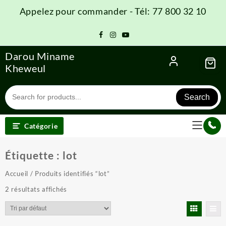
Skip
Appelez pour commander - Tél: 77 800 32 10
to
content
Darou Miname
Kheweul
Search
Catégorie
Étiquette :
lot
Accueil
/ Produits identifiés “lot”
2 résultats affichés