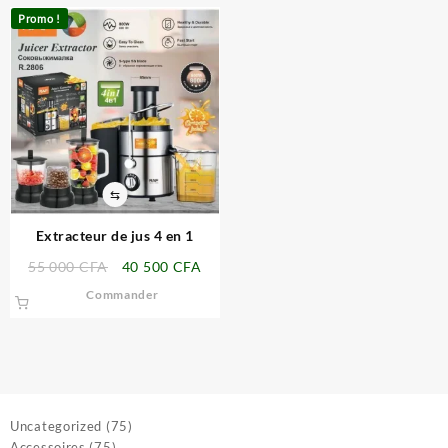
Promo !
⇆
Extracteur de jus 4 en 1
Le
Le
55 000
CFA
40 500
CFA
prix
prix
Commander
initial
actuel
était :
est :
55
40
000 CFA.
500 CFA.
75
Uncategorized
75
75
produits
Accessoires
75