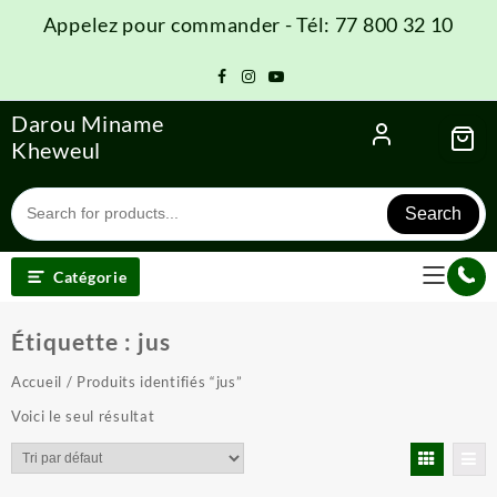
Skip
Appelez pour commander - Tél: 77 800 32 10
to
content
Darou Miname
Kheweul
Search
Catégorie
Étiquette :
jus
Accueil
/ Produits identifiés “jus”
Voici le seul résultat