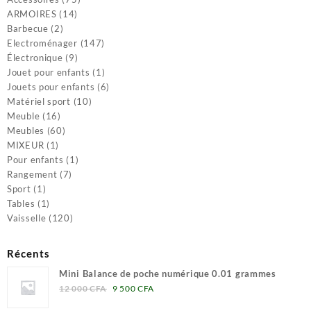
14
produits
ARMOIRES
14
2
produits
Barbecue
2
produits
147
Electroménager
147
9
produits
Électronique
9
produits
1
Jouet pour enfants
1
produit
6
Jouets pour enfants
6
10
produits
Matériel sport
10
16
produits
Meuble
16
produits
60
Meubles
60
1
produits
MIXEUR
1
produit
1
Pour enfants
1
7
produit
Rangement
7
1
produits
Sport
1
produit
1
Tables
1
produit
120
Vaisselle
120
produits
Récents
Mini Balance de poche numérique 0.01 grammes
Le
Le
12 000
CFA
9 500
CFA
prix
prix