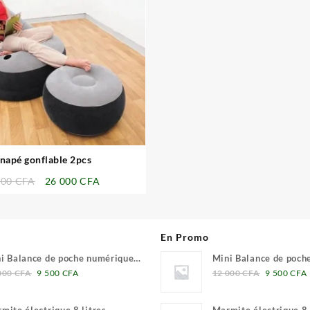
⇆
napé gonflable 2pcs
Le
Le
000
CFA
26 000
CFA
prix
prix
initial
actuel
était :
est :
En Promo
32
26
000 CFA.
000 CFA.
i Balance de poche numérique
Mini Balance de poch
Le
Le
Le
1 grammes
0.01 grammes
000
CFA
9 500
CFA
12 000
CFA
9 500
CFA
prix
prix
prix
initial
actuel
initial