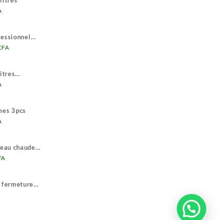
litres
est :
Le
A
9
prix
500 CFA.
actuel
fessionnel
est :
Le
CFA
29
prix
500 CFA.
actuel
itres
est :
Le
A
570
prix
.
000 CFA.
actuel
mes 3pcs
est :
Le
A
23
prix
500 CFA.
actuel
 eau chaude
est :
Le
FA
22
prix
500 CFA.
actuel
c fermeture
est :
e
80
ix
.
000 CFA.
tuel