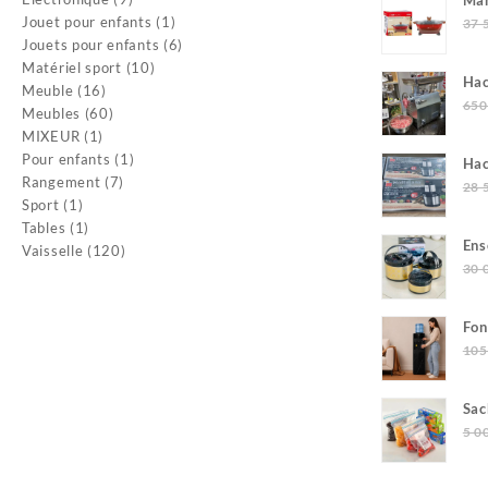
Mar
produits
1
Jouet pour enfants
1
37 
produit
6
Jouets pour enfants
6
10
produits
Matériel sport
10
Hac
16
produits
Meuble
16
Mul
650
produits
60
Meubles
60
1
produits
MIXEUR
1
produit
1
Pour enfants
1
Hac
7
produit
Rangement
7
Ho
28 
1
produits
Sport
1
produit
1
Tables
1
Ens
produit
120
Vaisselle
120
30 
produits
Fon
et 
105
Sac
18p
5 0