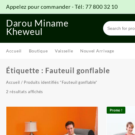
Skip
Appelez pour commander - Tél: 77 800 32 10
to
content
Darou Miname
Kheweul
Accueil
Boutique
Vaisselle
Nouvel Arrivage
Étiquette :
Fauteuil gonflable
Accueil
/ Produits identifiés “Fauteuil gonflable”
2 résultats affichés
Promo !