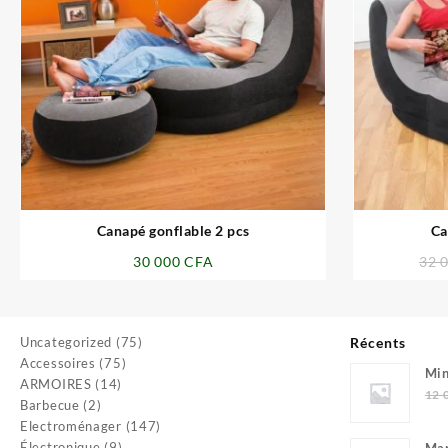
⇆
Canapé gonflable 2 pcs
Ca
30 000
CFA
32 
75
Uncategorized
75
Récents
75
produits
Accessoires
75
Min
14
produits
ARMOIRES
14
0.0
12 
2
produits
Barbecue
2
produits
147
Electroménager
147
9
produits
Électronique
9