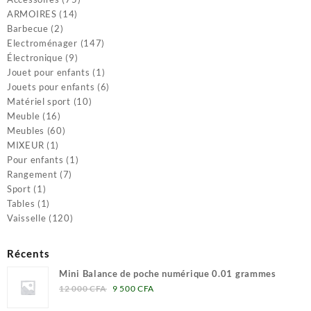
14
produits
ARMOIRES
14
2
produits
Barbecue
2
produits
147
Electroménager
147
9
produits
Électronique
9
produits
1
Jouet pour enfants
1
produit
6
Jouets pour enfants
6
10
produits
Matériel sport
10
16
produits
Meuble
16
produits
60
Meubles
60
1
produits
MIXEUR
1
produit
1
Pour enfants
1
7
produit
Rangement
7
1
produits
Sport
1
produit
1
Tables
1
produit
120
Vaisselle
120
produits
Récents
Mini Balance de poche numérique 0.01 grammes
Le
Le
12 000
CFA
9 500
CFA
prix
prix