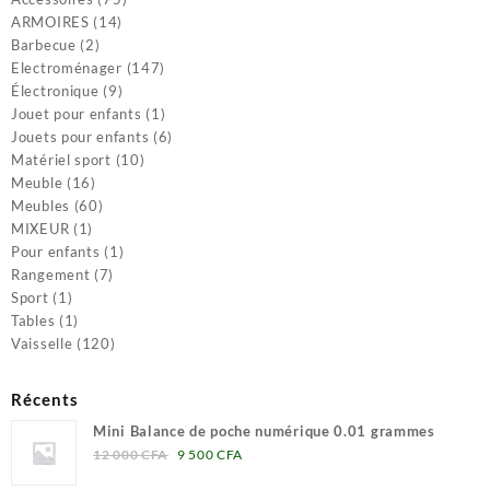
14
produits
ARMOIRES
14
2
produits
Barbecue
2
produits
147
Electroménager
147
9
produits
Électronique
9
produits
1
Jouet pour enfants
1
produit
6
Jouets pour enfants
6
10
produits
Matériel sport
10
16
produits
Meuble
16
produits
60
Meubles
60
1
produits
MIXEUR
1
produit
1
Pour enfants
1
7
produit
Rangement
7
1
produits
Sport
1
produit
1
Tables
1
produit
120
Vaisselle
120
produits
Récents
Mini Balance de poche numérique 0.01 grammes
Le
Le
12 000
CFA
9 500
CFA
prix
prix