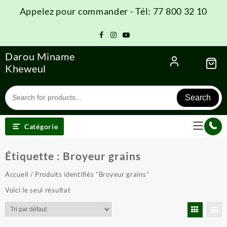
Skip
Appelez pour commander - Tél: 77 800 32 10
to
content
Darou Miname
Kheweul
Search
Catégorie
Étiquette :
Broyeur grains
Accueil
/ Produits identifiés “Broyeur grains”
Voici le seul résultat