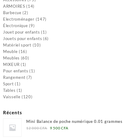
14
produits
ARMOIRES
14
2
produits
Barbecue
2
produits
147
Electroménager
147
9
produits
Électronique
9
produits
1
Jouet pour enfants
1
produit
6
Jouets pour enfants
6
10
produits
Matériel sport
10
16
produits
Meuble
16
produits
60
Meubles
60
1
produits
MIXEUR
1
produit
1
Pour enfants
1
7
produit
Rangement
7
1
produits
Sport
1
produit
1
Tables
1
produit
120
Vaisselle
120
produits
Récents
Mini Balance de poche numérique 0.01 grammes
Le
Le
12 000
CFA
9 500
CFA
prix
prix