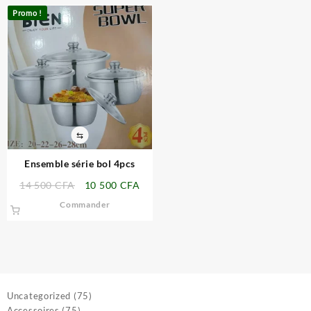
Promo !
⇆
Ensemble série bol 4pcs
Le
Le
14 500
CFA
10 500
CFA
prix
prix
Commander
initial
actuel
était :
est :
14
10
500 CFA.
500 CFA.
75
Uncategorized
75
75
produits
Accessoires
75