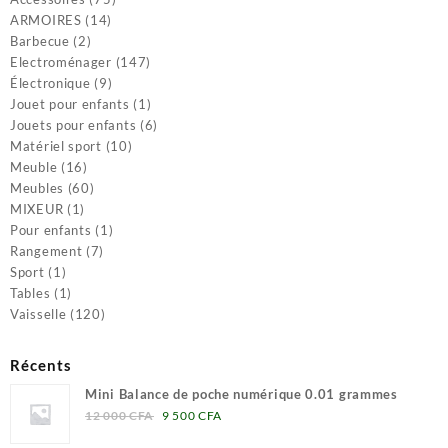
14
produits
ARMOIRES
14
2
produits
Barbecue
2
produits
147
Electroménager
147
9
produits
Électronique
9
produits
1
Jouet pour enfants
1
produit
6
Jouets pour enfants
6
10
produits
Matériel sport
10
16
produits
Meuble
16
produits
60
Meubles
60
1
produits
MIXEUR
1
produit
1
Pour enfants
1
7
produit
Rangement
7
1
produits
Sport
1
produit
1
Tables
1
produit
120
Vaisselle
120
produits
Récents
Mini Balance de poche numérique 0.01 grammes
Le
Le
12 000
CFA
9 500
CFA
prix
prix